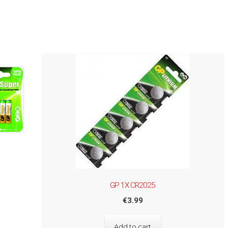
GP 1X CR2025
€
3.99
Add to cart