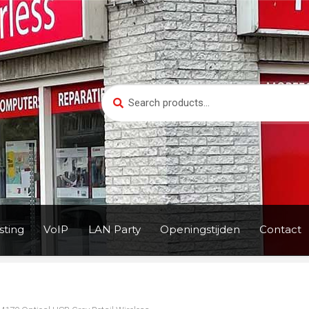
Search
Search
for:
ting
VoIP
LAN Party
Openingstijden
Contact