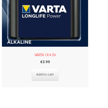
VARTA 1X 4.5V
€
3.99
Add to cart