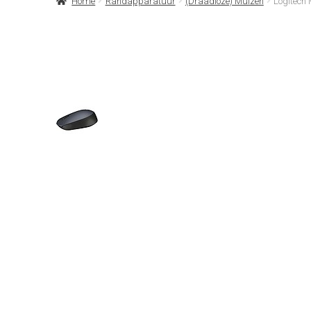
Home
Randapparatuur
(Draadloze) Muizen
Logitech 