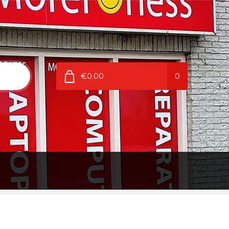
€0.00
0