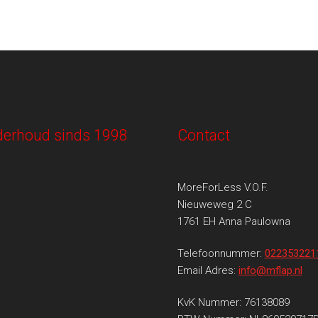
onderhoud sinds 1998
Contact
MoreForLess V.O.F.
Nieuweweg 2 C
1761 EH Anna Paulowna
Telefoonnummer:
022353221
Email Adres:
info@mflap.nl
KvK Nummer: 76138089