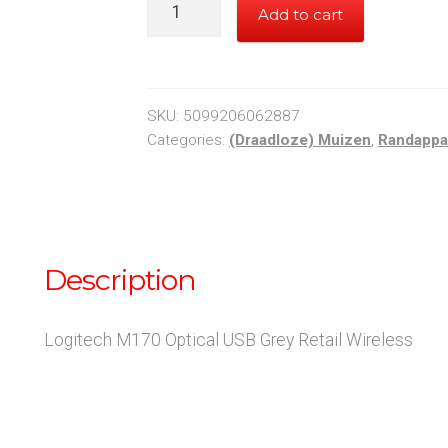
Logitech
Add to cart
M170
Optical
USB
Grey
SKU:
5099206062887
Retail
Categories:
(Draadloze) Muizen
,
Randappa
Wireless
quantity
Description
Logitech M170 Optical USB Grey Retail Wireless