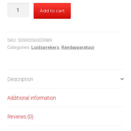
Logitech
Add to cart
2.0
S120
OEM
Zwart
SKU:
5099206003989
quantity
Categories:
Luidsprekers
,
Randapparatuur
Description
Additional information
Reviews (0)