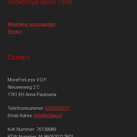
onderhoud sinds 1998
Algemene voorwaarden
Privacy
Contact
MoreForLess V.O.F.
Nieuweweg 2 C
1761 EH Anna Paulowna
Telefoonnummer:
0223532211
Email Adres:
info@mflap.nl
KvK Nummer: 76138089
BTW Nummer: NL860520717B01