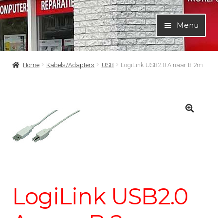
Ga
Ga
Menu
door
naar
naar
de
navigatie
inhoud
Home
Kabels/Adapters
USB
LogiLink USB2.0 A naar B 2m
LogiLink USB2.0