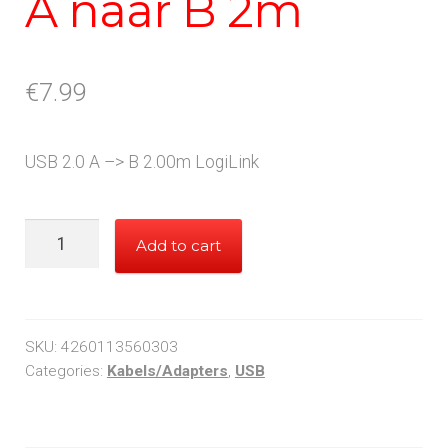
A naar B 2m
€
7.99
USB 2.0 A –> B 2.00m LogiLink
LogiLink
Add to cart
USB2.0
A
naar
B
SKU:
4260113560303
2m
Categories:
Kabels/Adapters
,
USB
quantity