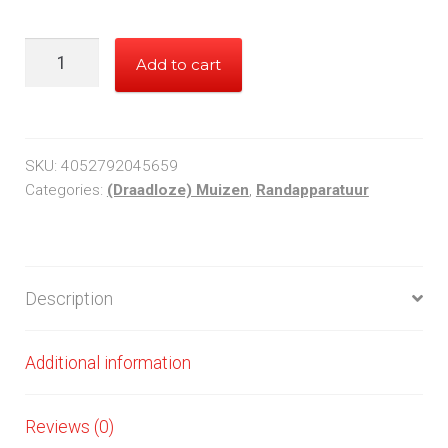
LogiLink
Add to cart
USB
Gaming
Mouse
quantity
SKU:
4052792045659
Categories:
(Draadloze) Muizen
,
Randapparatuur
Description
Additional information
Reviews (0)