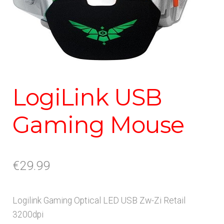
LogiLink USB
Gaming Mouse
€
29.99
Logilink Gaming Optical LED USB Zw-Zi Retail
3200dpi