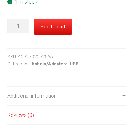
1 in stock
LogiLink
Add to cart
USB
2.0
A
-
SKU:
4052792052565
-
Categories:
Kabels/Adapters
,
USB
>
B
2.00m
Additional information
quantity
Reviews (0)