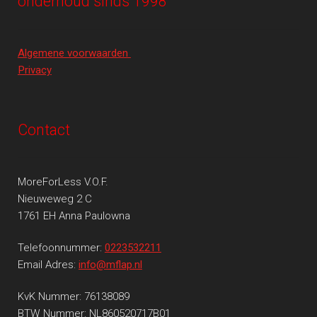
onderhoud sinds 1998
Algemene voorwaarden
Privacy
Contact
MoreForLess V.O.F.
Nieuweweg 2 C
1761 EH Anna Paulowna
Telefoonnummer:
0223532211
Email Adres:
info@mflap.nl
KvK Nummer: 76138089
BTW Nummer: NL860520717B01