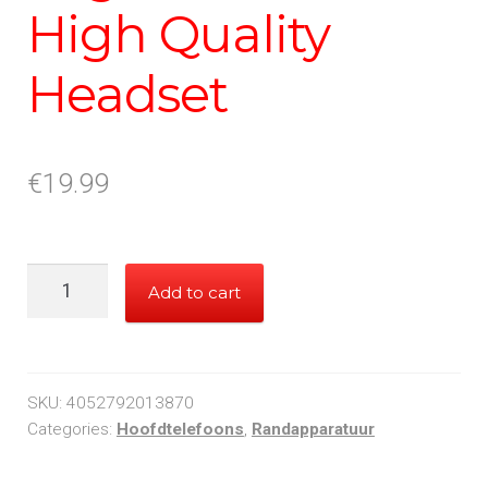
High Quality
Headset
€
19.99
LogiLink
Add to cart
Stereo
High
Quality
Headset
SKU:
4052792013870
quantity
Categories:
Hoofdtelefoons
,
Randapparatuur