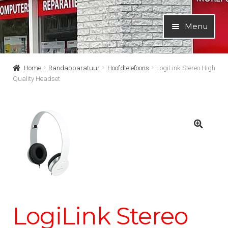
Ga
Ga
Menu
door
naar
naar
de
navigatie
inhoud
Home
Randapparatuur
Hoofdtelefoons
LogiLink Stereo High
Quality Headset
LogiLink Stereo