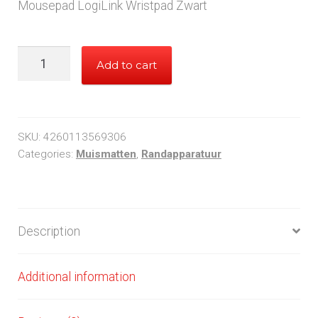
Mousepad LogiLink Wristpad Zwart
LogiLink
Add to cart
Muismat
met
Wrist
pad
SKU:
4260113569306
quantity
Categories:
Muismatten
,
Randapparatuur
Description
Additional information