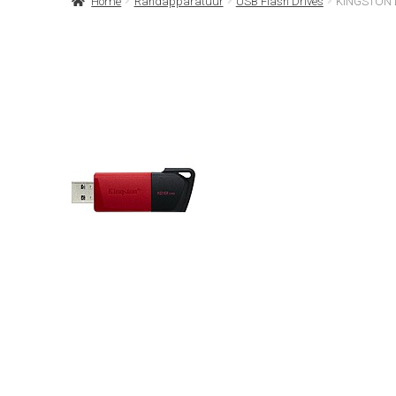
Home
Randapparatuur
USB Flash Drives
KINGSTON 