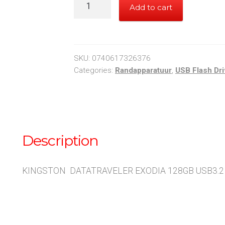
KINGSTON
Add to cart
DATATRAVELER
EXODIA
128GB
USB3.2
SKU:
0740617326376
quantity
Categories:
Randapparatuur
,
USB Flash Dr
Description
KINGSTON DATATRAVELER EXODIA 128GB USB3.2