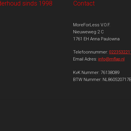
onderhoud sinds 1998
Contact
MoreForLess V.O.F.
Nieuweweg 2 C
1761 EH Anna Paulowna
Telefoonnummer:
022353221
Email Adres:
info@mflap.nl
KvK Nummer: 76138089
BTW Nummer: NL860520717