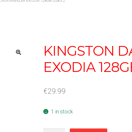
DATATRAVELER EXODIA 128GB USB3.2
KINGSTON D
EXODIA 128G
€
29.99
1 in stock