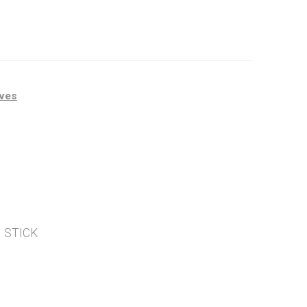
ives
 STICK