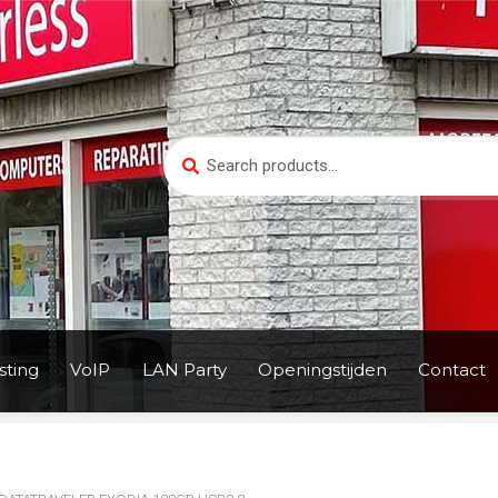
Search
Search
for:
ting
VoIP
LAN Party
Openingstijden
Contact