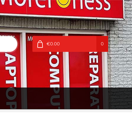
€0.00
0