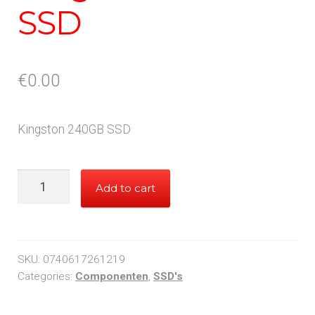
SSD
€
0.00
Kingston 240GB SSD
Kingston
Add to cart
240GB
SSD
quantity
SKU:
0740617261219
Categories:
Componenten
,
SSD's