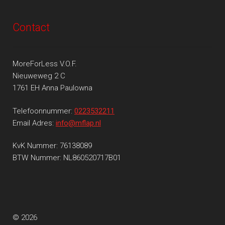
Contact
MoreForLess V.O.F.
Nieuweweg 2 C
1761 EH Anna Paulowna
Telefoonnummer:
0223532211
Email Adres:
info@mflap.nl
KvK Nummer: 76138089
BTW Nummer: NL860520717B01
© 2026