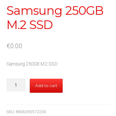
Samsung 250GB
M.2 SSD
€
0.00
Samsung 250GB M.2 SSD
Samsung
Add to cart
250GB
M.2
SSD
quantity
SKU:
8806090572234