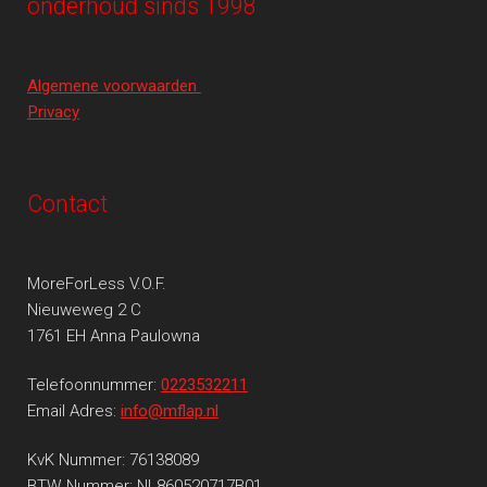
onderhoud sinds 1998
Algemene voorwaarden
Privacy
Contact
MoreForLess V.O.F.
Nieuweweg 2 C
1761 EH Anna Paulowna
Telefoonnummer:
0223532211
Email Adres:
info@mflap.nl
KvK Nummer: 76138089
BTW Nummer: NL860520717B01