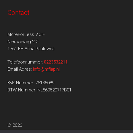
Contact
MoreForLess V.O.F.
Nieuweweg 2 C
1761 EH Anna Paulowna
Telefoonnummer:
0223532211
Email Adres:
info@mflap.nl
KvK Nummer: 76138089
BTW Nummer: NL860520717B01
© 2026
Privacy beleid
Gebouwd met WooCommerce
.