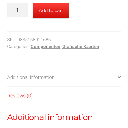
INNO3D
Add to cart
Geforce
GT
710
quantity
SKU:
0835168021686
Categories:
Componenten
,
Grafische Kaarten
Additional information
Reviews (0)
Additional information