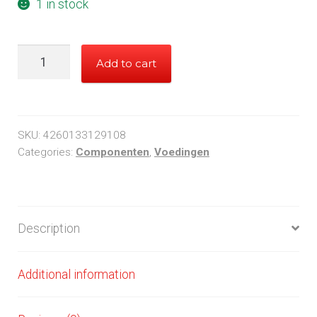
1 in stock
Inter-
Add to cart
Tech
SL-
500
Plus
SKU:
4260133129108
500W
Categories:
Componenten
,
Voedingen
quantity
Description
Additional information