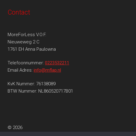
Contact
MoreForLess V.O.F.
Nieuweweg 2 C
1761 EH Anna Paulowna
Telefoonnummer:
0223532211
Email Adres:
info@mflap.nl
KvK Nummer: 76138089
BTW Nummer: NL860520717B01
© 2026
Privacy beleid
Gebouwd met WooCommerce
.