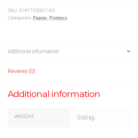
A4
PAPIER.
SKU:
3141725001143
quantity
Categories:
Papier
,
Printers
Additional information
Reviews (0)
Additional information
WEIGHT
0.00 kg