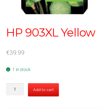
HP 903XL Yellow
€
39.99
1 in stock
HP
Add to cart
903XL
Yellow
quantity