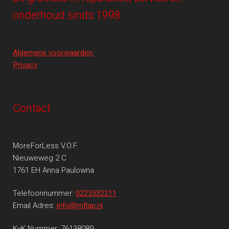
onderhoud sinds 1998
Algemene voorwaarden
Privacy
Contact
MoreForLess V.O.F.
Nieuweweg 2 C
1761 EH Anna Paulowna
Telefoonnummer:
0223532211
Email Adres:
info@mflap.nl
KvK Nummer: 76138089