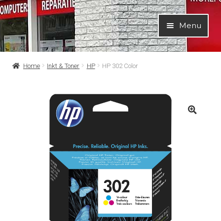
Ga
Ga
Menu
door
naar
naar
de
navigatie
inhoud
Home
Inkt & Toner
HP
HP 302 Color