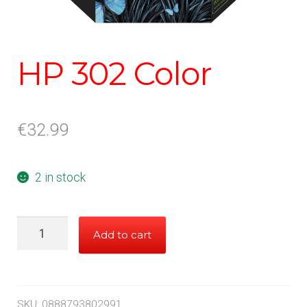
HP 302 Color
€
32.99
2 in stock
HP
Add to cart
302
Color
quantity
SKU:
0888793802991