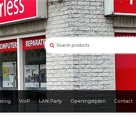
Search
Search
for:
ting
VoIP
LAN Party
Openingstijden
Contact