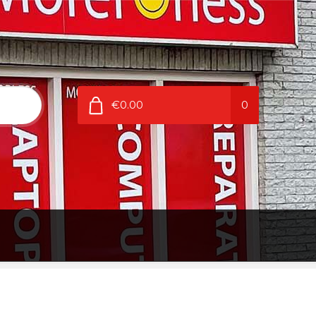
€0.00
0