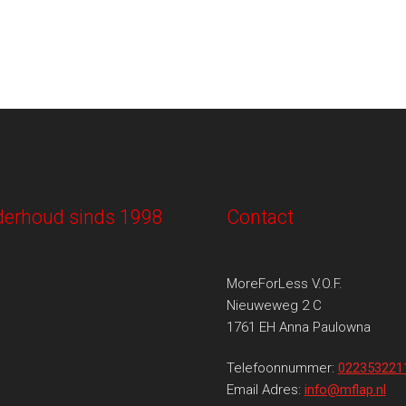
onderhoud sinds 1998
Contact
MoreForLess V.O.F.
Nieuweweg 2 C
1761 EH Anna Paulowna
Telefoonnummer:
022353221
Email Adres:
info@mflap.nl