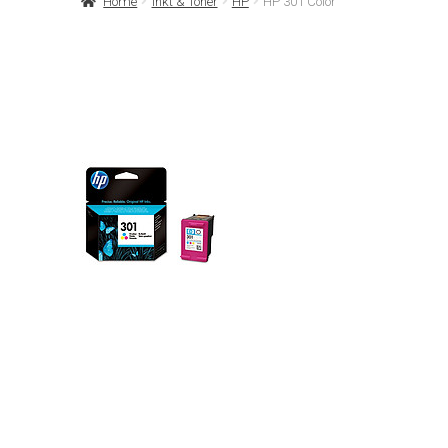
Home
Inkt & Toner
HP
HP 301 Color