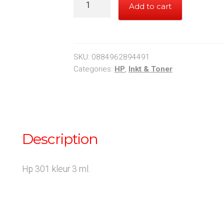
Add to cart
301
Color
quantity
SKU:
0884962894491
Categories:
HP
,
Inkt & Toner
Description
Hp 301 kleur 3 ml.