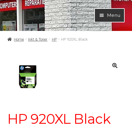
Ga
Ga
Menu
door
naar
naar
de
navigatie
inhoud
Home
Inkt & Toner
HP
HP 920XL Black
HP 920XL Black