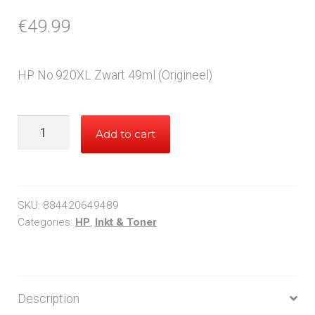
€
49.99
HP No.920XL Zwart 49ml (Origineel)
HP
Add to cart
920XL
Black
quantity
SKU:
884420649489
Categories:
HP
,
Inkt & Toner
Description