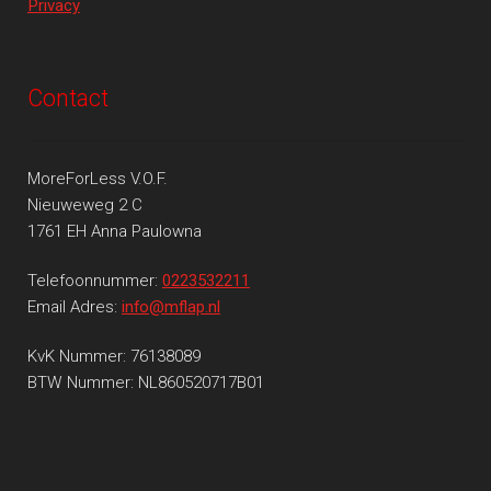
Privacy
Contact
MoreForLess V.O.F.
Nieuweweg 2 C
1761 EH Anna Paulowna
Telefoonnummer:
0223532211
Email Adres:
info@mflap.nl
KvK Nummer: 76138089
BTW Nummer: NL860520717B01