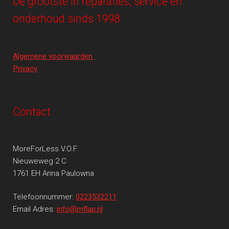
De grootste in reparaties, service en
onderhoud sinds 1998
Algemene voorwaarden
Privacy
Contact
MoreForLess V.O.F.
Nieuweweg 2 C
1761 EH Anna Paulowna
Telefoonnummer:
0223532211
Email Adres:
info@mflap.nl