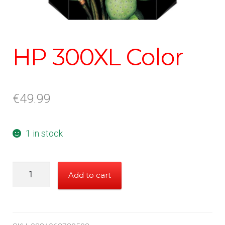
HP 300XL Color
€
49.99
1 in stock
HP
Add to cart
300XL
Color
quantity