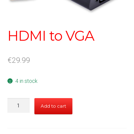
HDMI to VGA
€
29.99
4 in stock
HDMI
Add to cart
to
VGA
quantity