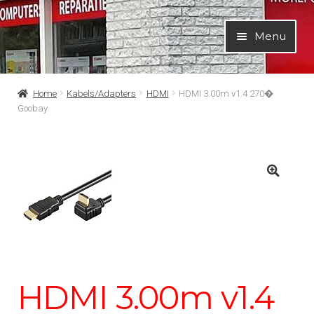
Ga
Ga
Menu
door
naar
naar
de
navigatie
inhoud
Home
Kabels/Adapters
HDMI
HDMI 3.00m v1.4 270�
Goobay
HDMI 3.00m v1.4