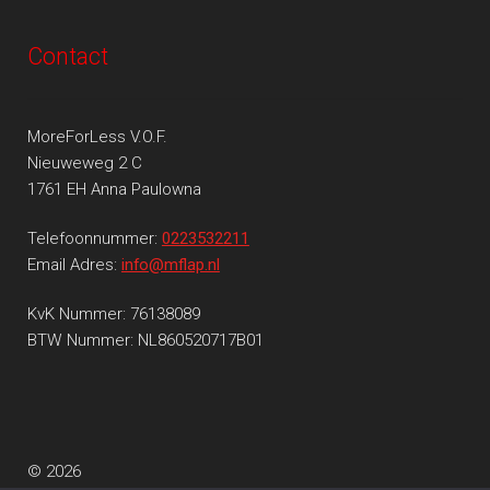
Contact
MoreForLess V.O.F.
Nieuweweg 2 C
1761 EH Anna Paulowna
Telefoonnummer:
0223532211
Email Adres:
info@mflap.nl
KvK Nummer: 76138089
BTW Nummer: NL860520717B01
© 2026