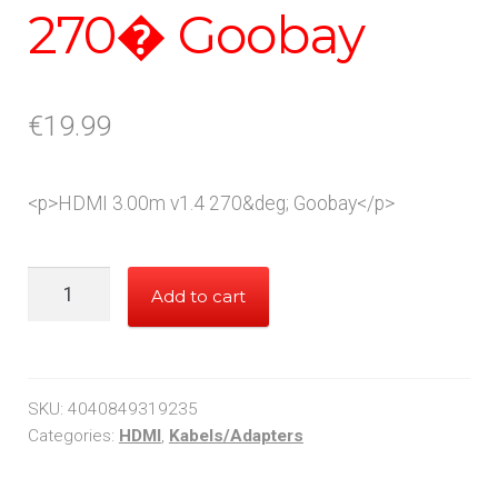
270� Goobay
€
19.99
<p>HDMI 3.00m v1.4 270&deg; Goobay</p>
HDMI
Add to cart
3.00m
v1.4
270�
Goobay
SKU:
4040849319235
quantity
Categories:
HDMI
,
Kabels/Adapters