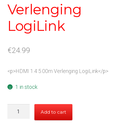
Verlenging
LogiLink
€
24.99
<p>HDMI 1.4 5.00m Verlenging LogiLink</p>
1 in stock
HDMI
Add to cart
1.4
5.00m
Verlenging