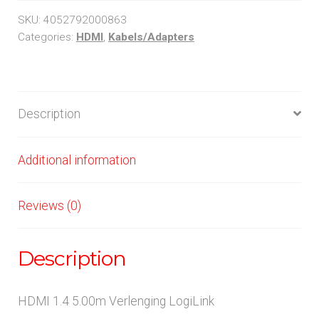
LogiLink
SKU:
4052792000863
quantity
Categories:
HDMI
,
Kabels/Adapters
Description
Additional information
Reviews (0)
Description
HDMI 1.4 5.00m Verlenging LogiLink