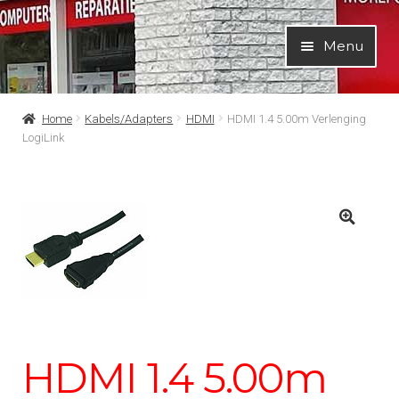
Ga
Ga
Menu
door
naar
naar
de
navigatie
inhoud
Home
Kabels/Adapters
HDMI
HDMI 1.4 5.00m Verlenging
LogiLink
HDMI 1.4 5.00m