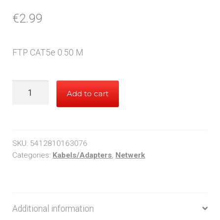
€
2.99
FTP CAT5e 0.50 M
FTP
Add to cart
CAT5e
0.50
M
quantity
SKU:
5412810163076
Categories:
Kabels/Adapters
,
Netwerk
Additional information