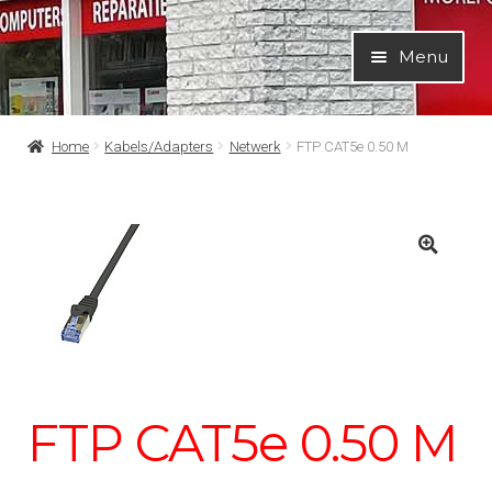
Ga
Ga
Menu
door
naar
naar
de
navigatie
inhoud
Home
Kabels/Adapters
Netwerk
FTP CAT5e 0.50 M
FTP CAT5e 0.50 M