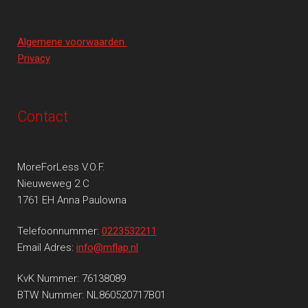
Algemene voorwaarden
Privacy
Contact
MoreForLess V.O.F.
Nieuweweg 2 C
1761 EH Anna Paulowna
Telefoonnummer:
0223532211
Email Adres:
info@mflap.nl
KvK Nummer: 76138089
BTW Nummer: NL860520717B01