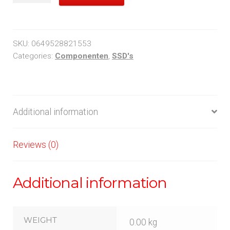
1TB
SSD
quantity
SKU:
0649528821553
Categories:
Componenten
,
SSD's
Additional information
Reviews (0)
Additional information
WEIGHT
0.00 kg