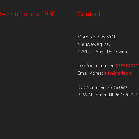
onderhoud sinds 1998
Contact
MoreForLess V.O.F.
Nieuweweg 2 C
1761 EH Anna Paulowna
Telefoonnummer:
022353221
Email Adres:
info@mflap.nl
KvK Nummer: 76138089
BTW Nummer: NL860520717