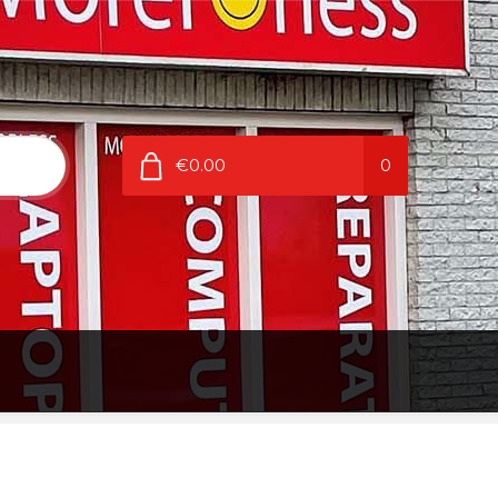
€0.00
0