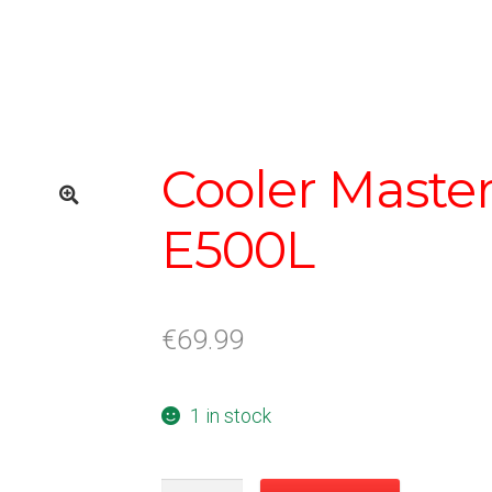
Cooler Maste
E500L
€
69.99
1 in stock