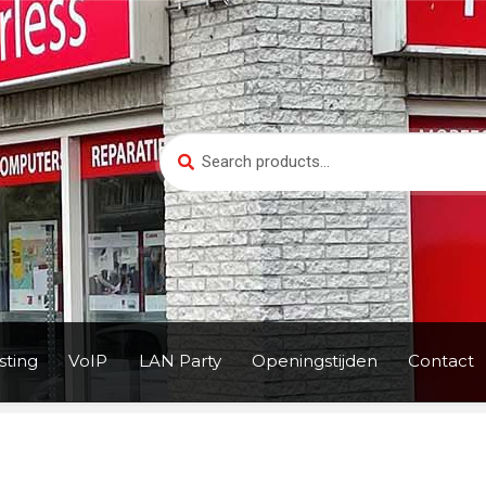
Search
Search
for:
ting
VoIP
LAN Party
Openingstijden
Contact