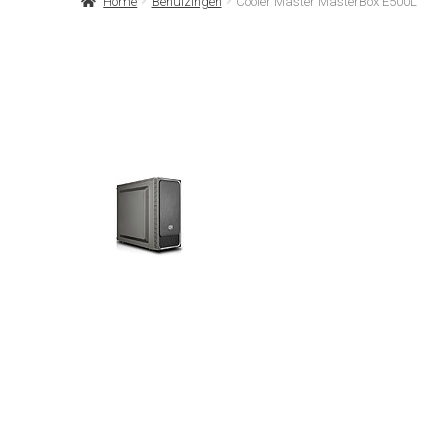
Home
Behuizingen
Cooler Master MasterBox E500L