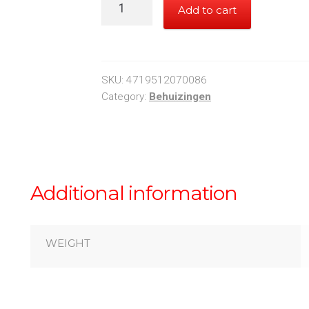
Cooler
Add to cart
Master
MasterBox
E500L
quantity
SKU:
4719512070086
Category:
Behuizingen
Additional information
WEIGHT