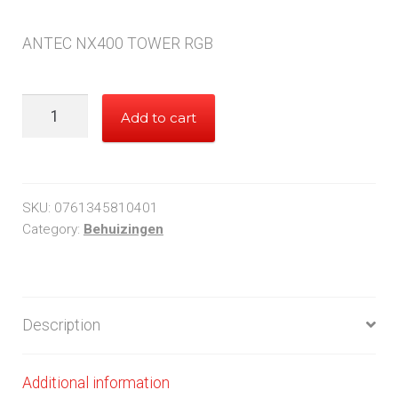
ANTEC NX400 TOWER RGB
ANTEC
Add to cart
NX400
TOWER
RGB
quantity
SKU:
0761345810401
Category:
Behuizingen
Description
Additional information