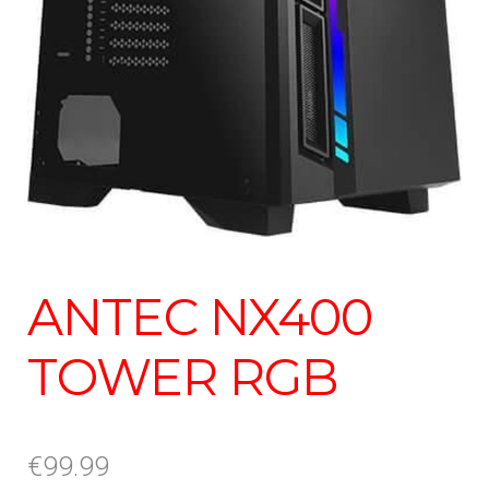
ANTEC NX400
TOWER RGB
€
99.99