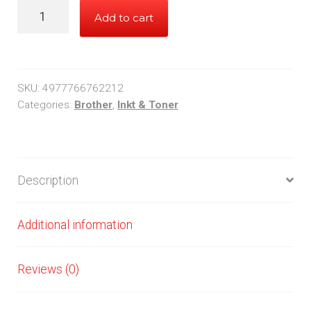
Brother
Add to cart
LC3219
Y
XL
quantity
SKU:
4977766762212
Categories:
Brother
,
Inkt & Toner
Description
Additional information
Reviews (0)