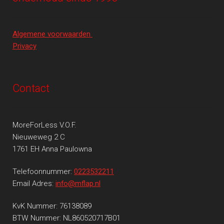
Algemene voorwaarden
Privacy
Contact
MoreForLess V.O.F.
Nieuweweg 2 C
1761 EH Anna Paulowna
Telefoonnummer:
0223532211
Email Adres:
info@mflap.nl
KvK Nummer: 76138089
BTW Nummer: NL860520717B01