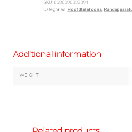
SKU:
8680096033094
Categories:
Hoofdtelefoons
,
Randapparat
Additional information
WEIGHT
Related products