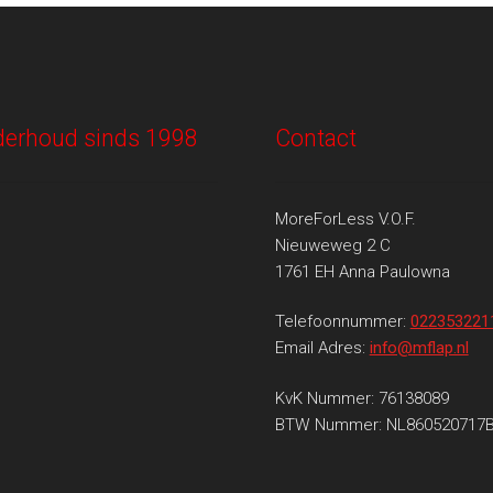
onderhoud sinds 1998
Contact
MoreForLess V.O.F.
Nieuweweg 2 C
1761 EH Anna Paulowna
Telefoonnummer:
022353221
Email Adres:
info@mflap.nl
KvK Nummer: 76138089
BTW Nummer: NL860520717