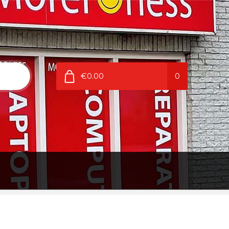
€0.00
0