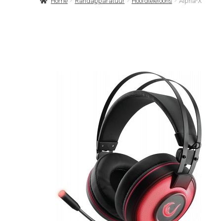
Home
Randapparatuur
Hoofdtelefoons
Alpha-X