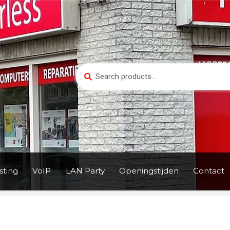
Search
Search
for:
ting
VoIP
LAN Party
Openingstijden
Contact