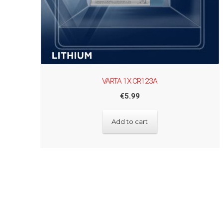
VARTA 1X CR123A
€
5.99
Add to cart