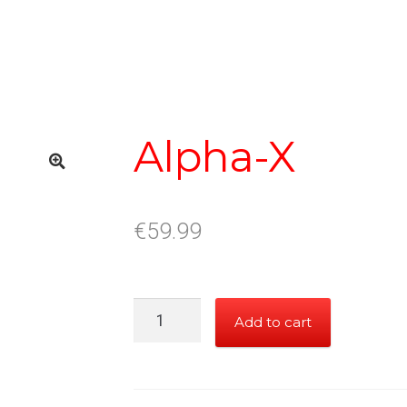
Alpha-X
€
59.99
Alpha-
Add to cart
X
quantity