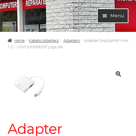
Ga
Ga
Menu
door
naar
naar
de
navigatie
inhoud
Home
Kabels/Adapters
Adapters
Adapter DisplayPort mini
1.2 –> DVI-D/HDMI/DP LogiLink
Adapter