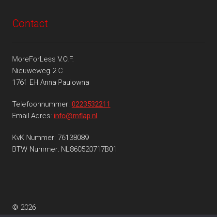
Contact
MoreForLess V.O.F.
Nieuweweg 2 C
1761 EH Anna Paulowna
Telefoonnummer:
0223532211
Email Adres:
info@mflap.nl
KvK Nummer: 76138089
BTW Nummer: NL860520717B01
© 2026