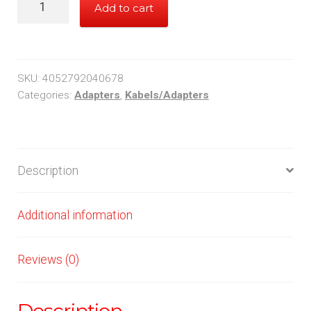
Add to cart
DisplayPort
mini
1.2
-
SKU:
4052792040678
-
Categories:
Adapters
,
Kabels/Adapters
>
DVI-
D/HDMI/DP
Description
LogiLink
quantity
Additional information
Reviews (0)
Description