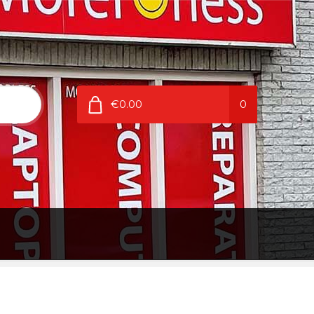
€0.00
0