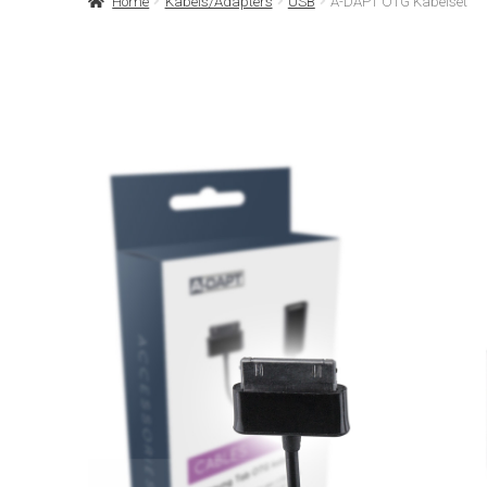
Home
Kabels/Adapters
USB
A-DAPT OTG Kabelset