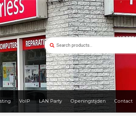
Search
Search
for:
ting
VoIP
LAN Party
Openingstijden
Contact