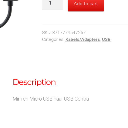
Add to cart
DAPT
OTG
Kabelset
quantity
SKU:
8717774547267
Categories:
Kabels/Adapters
,
USB
Description
Mini en Micro USB naar USB Contra