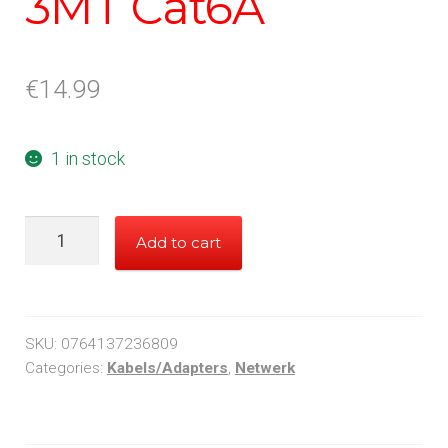
3MT Cat6A
€
14.99
1 in stock
3MT
Add to cart
Cat6A
quantity
SKU:
0764137236809
Categories:
Kabels/Adapters
,
Netwerk