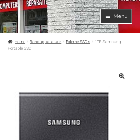
Ga
Ga
Menu
door
naar
naar
de
navigatie
inhoud
Home
Randapparatuur
Externe SSD's
1TB Samsung
Portable SSD