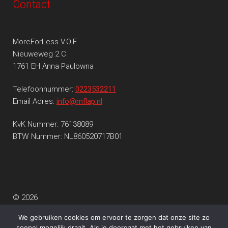
Contact
MoreForLess V.O.F.
Nieuweweg 2 C
1761 EH Anna Paulowna
Telefoonnummer:
0223532211
Email Adres:
info@mflap.nl
KvK Nummer: 76138089
BTW Nummer: NL860520717B01
© 2026
Privacy beleid
Gebouwd met WooCommerce
.
We gebruiken cookies om ervoor te zorgen dat onze site zo
soepel mogelijk draait. Als je doorgaat met het gebruiken van