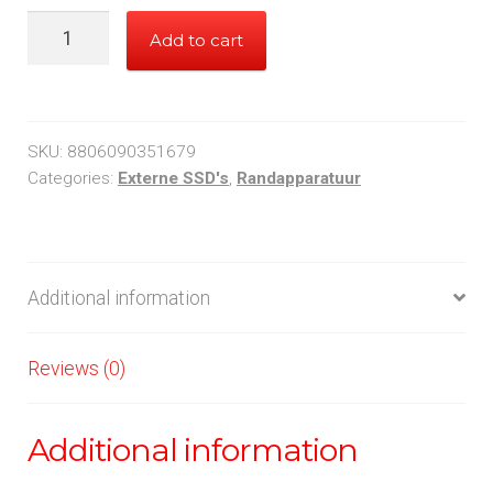
1TB
Add to cart
Samsung
Portable
SSD
quantity
SKU:
8806090351679
Categories:
Externe SSD's
,
Randapparatuur
Additional information
Reviews (0)
Additional information