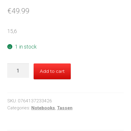
€
49.99
15,6
1 in stock
15,6
Add to cart
Notebook
tas
quantity
SKU:
0764137233426
Categories:
Notebooks
,
Tassen