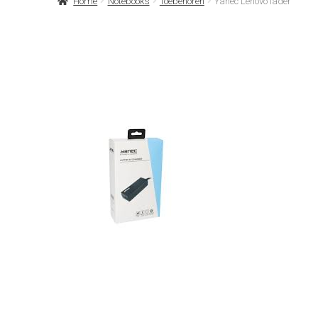
Home
Notebooks
Toebehoren
Yanec Lenovo lader