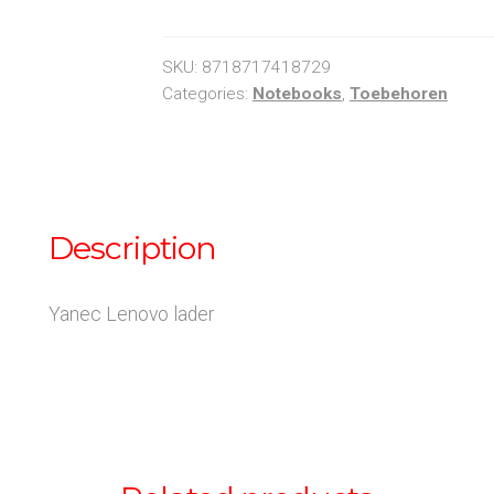
lader
quantity
SKU:
8718717418729
Categories:
Notebooks
,
Toebehoren
Description
Yanec Lenovo lader