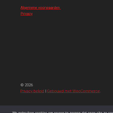
Algemene voorwaarden
Privacy
© 2026
Privacy beleid
Gebouwd met WooCommerce
.
We gebruiken cookies om ervoor te zorgen dat onze site zo soep