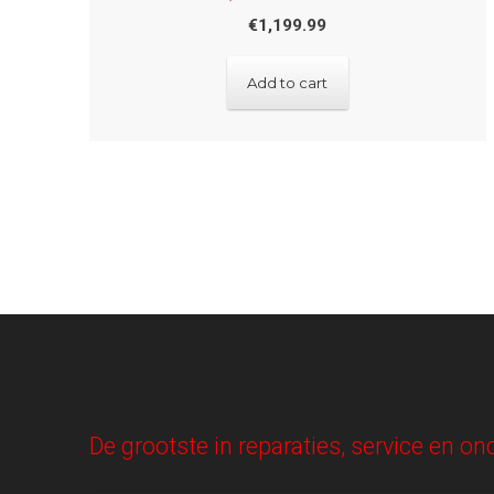
€
1,199.99
Add to cart
De grootste in reparaties, service en 