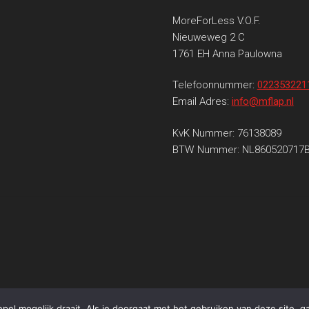
MoreForLess V.O.F.
Nieuweweg 2 C
1761 EH Anna Paulowna
Telefoonnummer:
022353221
Email Adres:
info@mflap.nl
KvK Nummer: 76138089
BTW Nummer: NL860520717
el mogelijk draait. Als je doorgaat met het gebruiken van deze site, g