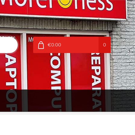
€0.00
0