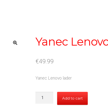
Yanec Lenovo
€
49.99
Yanec Lenovo lader
Yanec
Add to cart
Lenovo