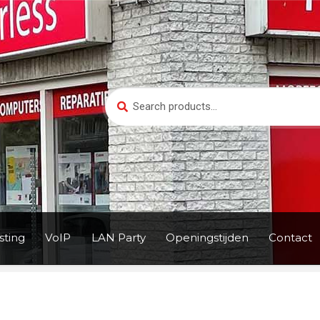
Search
Search
for:
ting
VoIP
LAN Party
Openingstijden
Contact