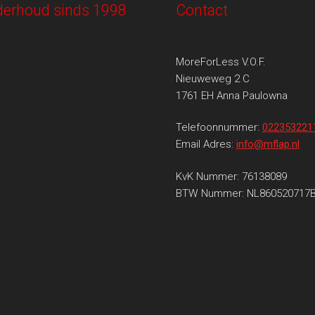
onderhoud sinds 1998
Contact
MoreForLess V.O.F.
Nieuweweg 2 C
1761 EH Anna Paulowna
Telefoonnummer:
022353221
Email Adres:
info@mflap.nl
KvK Nummer: 76138089
BTW Nummer: NL860520717