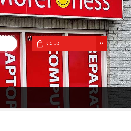
€0.00
0