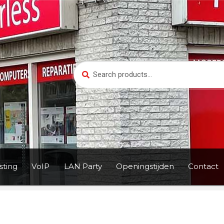
Search
Search
for:
ting
VoIP
LAN Party
Openingstijden
Contact