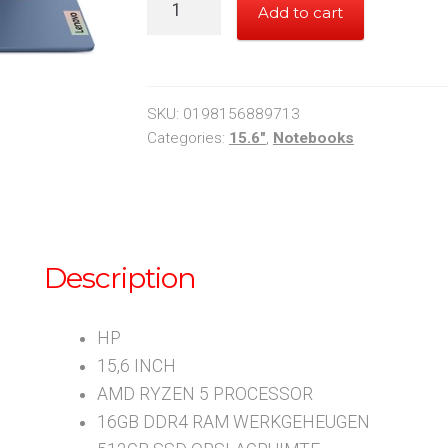
Add to cart
Lenovo
Notebook
quantity
SKU:
0198156889713
Categories:
15.6"
,
Notebooks
Description
HP
15,6 INCH
AMD RYZEN 5 PROCESSOR
16GB DDR4 RAM WERKGEHEUGEN