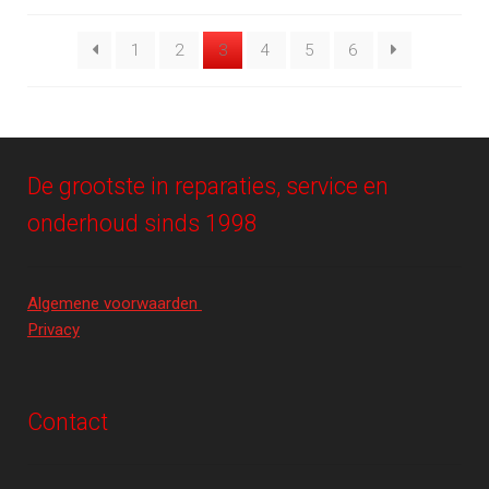
1
2
3
4
5
6
De grootste in reparaties, service en
onderhoud sinds 1998
Algemene voorwaarden
Privacy
Contact