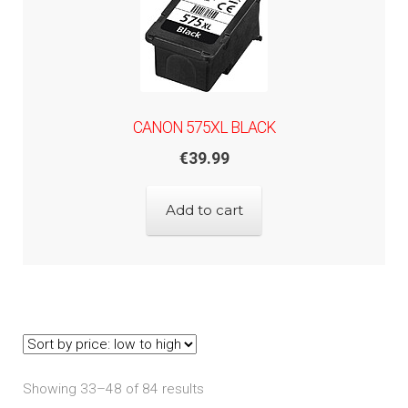
CANON 575XL BLACK
€
39.99
Add to cart
Showing 33–48 of 84 results