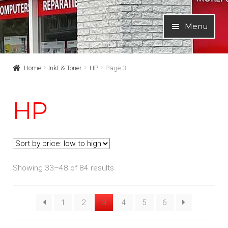
Ga
Ga
Menu
door
naar
naar
de
navigatie
inhoud
Home
Inkt & Toner
HP
Page 3
HP
Showing 33–48 of 84 results
1
2
3
4
5
6