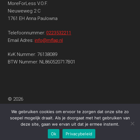
MoreForLess V.O.F.
Nieuweweg 2 C
1761 EH Anna Paulowna
Telefoonnummer:
0223532211
Email Adres:
info@mflap.nl
KvK Nummer: 76138089
BTW Nummer: NL860520717B01
© 2026
Privacy beleid
Gebouwd met WooCommerce
.
We gebruiken cookies om ervoor te zorgen dat onze site zo
soepel mogelijk draait. Als je doorgaat met het gebruiken van
deze site, gaan we ervan uit dat je ermee instemt.
0
Ok
Privacybeleid
Search
Search