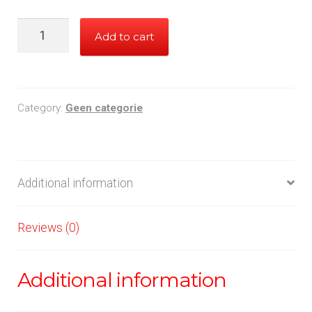
WD
Add to cart
4TB
intern
quantity
Category:
Geen categorie
Additional information
Reviews (0)
Additional information