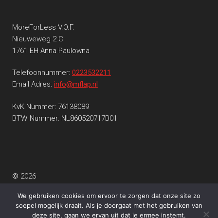
MoreForLess V.O.F.
Nieuweweg 2 C
1761 EH Anna Paulowna
Telefoonnummer:
0223532211
Email Adres:
info@mflap.nl
KvK Nummer: 76138089
BTW Nummer: NL860520717B01
© 2026
Privacy beleid
Gebouwd met WooCommerce
.
We gebruiken cookies om ervoor te zorgen dat onze site zo
soepel mogelijk draait. Als je doorgaat met het gebruiken van
deze site, gaan we ervan uit dat je ermee instemt.