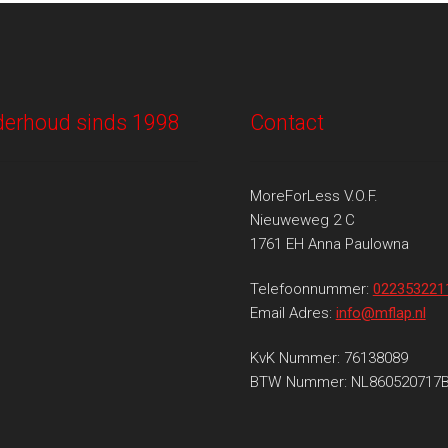
onderhoud sinds 1998
Contact
MoreForLess V.O.F.
Nieuweweg 2 C
1761 EH Anna Paulowna
Telefoonnummer:
022353221
Email Adres:
info@mflap.nl
KvK Nummer: 76138089
BTW Nummer: NL860520717