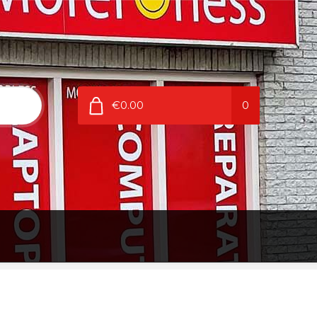
€0.00
0