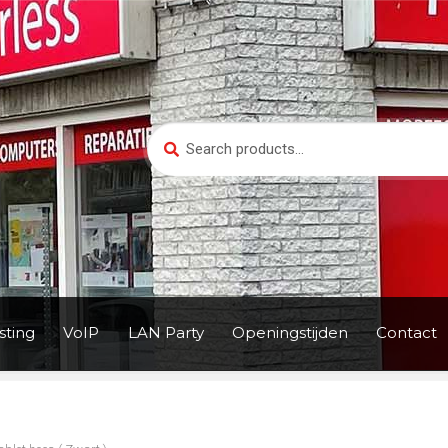
Search
Search
for:
ting
VoIP
LAN Party
Openingstijden
Contact