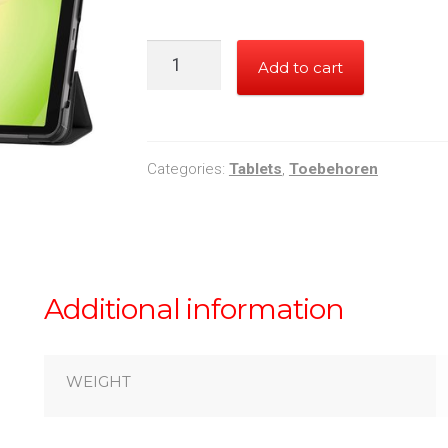
Samsung
Add to cart
Galaxy
Tab
11+
Tablet
Categories:
Tablets
,
Toebehoren
hoes
(
Zwart
)
Additional information
quantity
WEIGHT