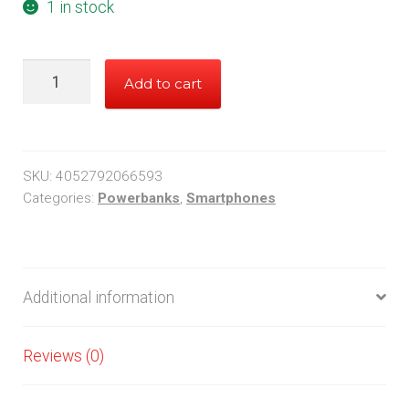
1 in stock
Logilink
Add to cart
powerbank
10.000
quantity
SKU:
4052792066593
Categories:
Powerbanks
,
Smartphones
Additional information
Reviews (0)