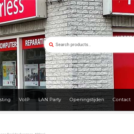
Search
Search
for:
ting
VoIP
LAN Party
Openingstijden
Contact