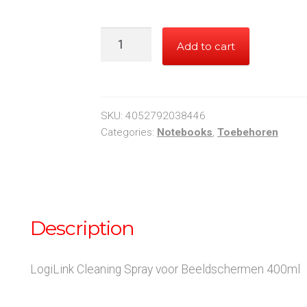
LogiLink
Add to cart
Cleaning
Spray
voor
Beeldschermen
SKU:
4052792038446
400ml
Categories:
Notebooks
,
Toebehoren
quantity
Description
LogiLink Cleaning Spray voor Beeldschermen 400ml