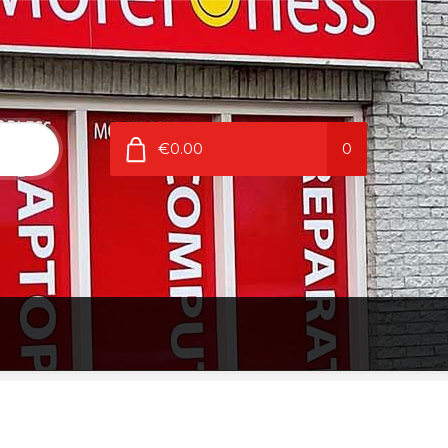
€0.00
0