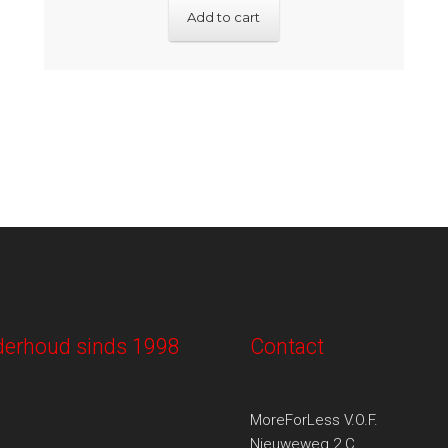
Add to cart
onderhoud sinds 1998
Contact
MoreForLess V.O.F.
Nieuweweg 2 C