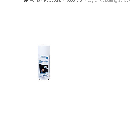
Home
Notebooks
Toebehoren
LogiLink Cleaning Spray