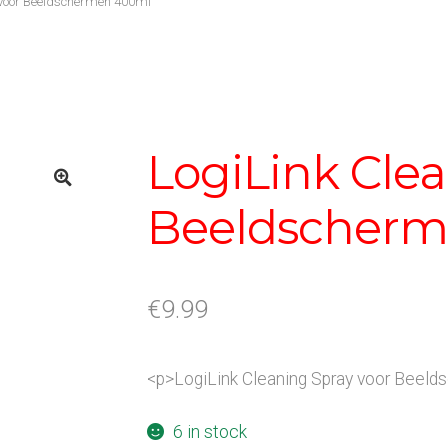
 voor Beeldschermen 400ml
LogiLink Clea
Beeldscherm
€
9.99
<p>LogiLink Cleaning Spray voor Beel
6 in stock