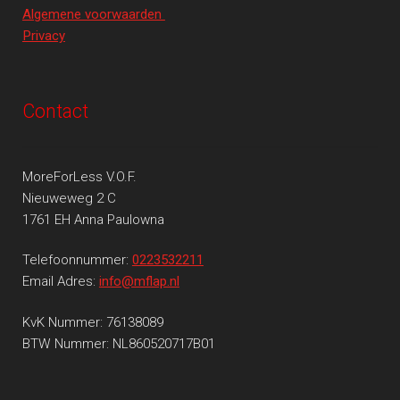
Algemene voorwaarden
Privacy
Contact
MoreForLess V.O.F.
Nieuweweg 2 C
1761 EH Anna Paulowna
Telefoonnummer:
0223532211
Email Adres:
info@mflap.nl
KvK Nummer: 76138089
BTW Nummer: NL860520717B01