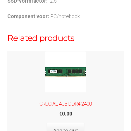
SSD-vormfactor:
2.5′
Component voor:
PC/notebook
Related products
CRUCIAL 4GB DDR4-2400
€
0.00
Add to cart