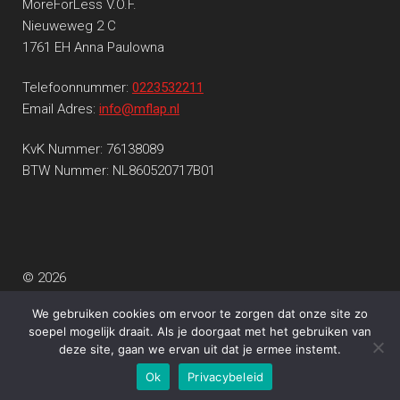
MoreForLess V.O.F.
Nieuweweg 2 C
1761 EH Anna Paulowna
Telefoonnummer:
0223532211
Email Adres:
info@mflap.nl
KvK Nummer: 76138089
BTW Nummer: NL860520717B01
© 2026
Privacy beleid
Gebouwd met WooCommerce
.
We gebruiken cookies om ervoor te zorgen dat onze site zo
soepel mogelijk draait. Als je doorgaat met het gebruiken van
deze site, gaan we ervan uit dat je ermee instemt.
0
Ok
Privacybeleid
Search
Search