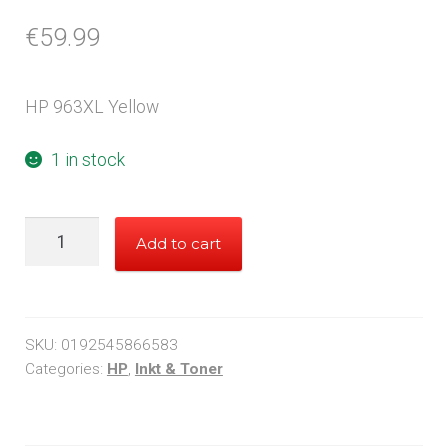
€
59.99
HP 963XL Yellow
1 in stock
HP
Add to cart
963XL
Yellow
quantity
SKU:
0192545866583
Categories:
HP
,
Inkt & Toner