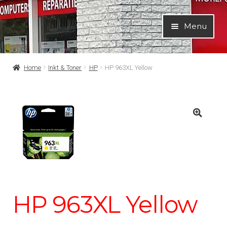
Ga
Ga
Menu
door
naar
naar
de
navigatie
inhoud
Home
Inkt & Toner
HP
HP 963XL Yellow
HP 963XL Yellow