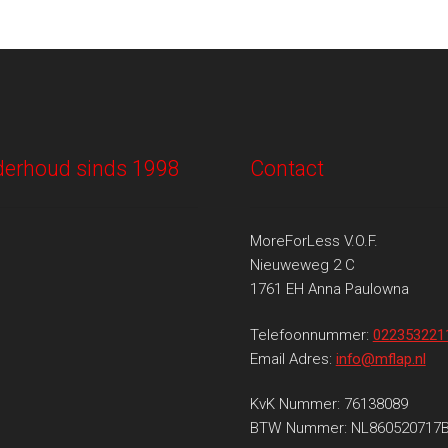
onderhoud sinds 1998
Contact
MoreForLess V.O.F.
Nieuweweg 2 C
1761 EH Anna Paulowna
Telefoonnummer:
022353221
Email Adres:
info@mflap.nl
KvK Nummer: 76138089
BTW Nummer: NL860520717