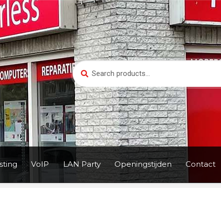
Search
Search
for:
ting
VoIP
LAN Party
Openingstijden
Contact