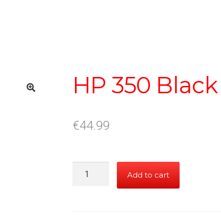
HP 350 Black
€
44.99
HP
Add to cart
350
Black
quantity