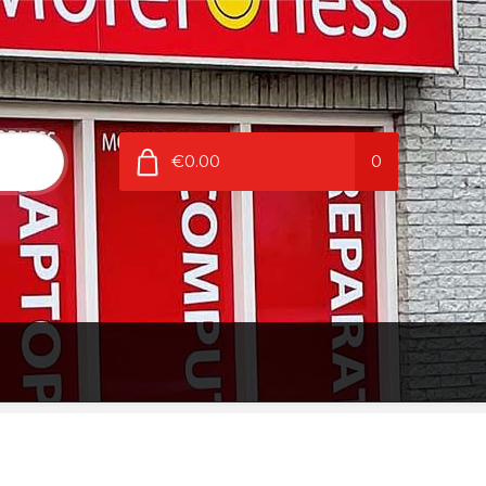
€0.00
0