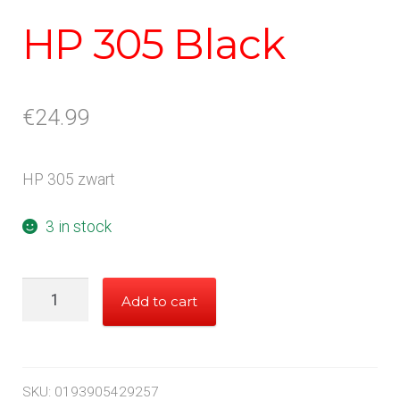
HP 305 Black
€
24.99
HP 305 zwart
3 in stock
HP
Add to cart
305
Black
quantity
SKU:
0193905429257