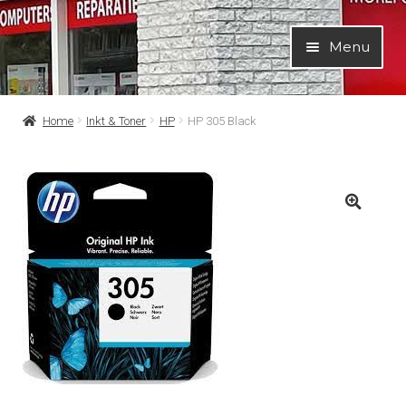
Ga
Ga
Menu
door
naar
naar
de
navigatie
inhoud
Home
Inkt & Toner
HP
HP 305 Black