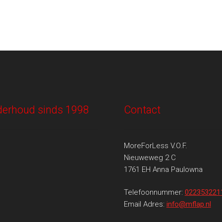
onderhoud sinds 1998
Contact
MoreForLess V.O.F.
Nieuweweg 2 C
1761 EH Anna Paulowna
Telefoonnummer:
022353221
Email Adres:
info@mflap.nl