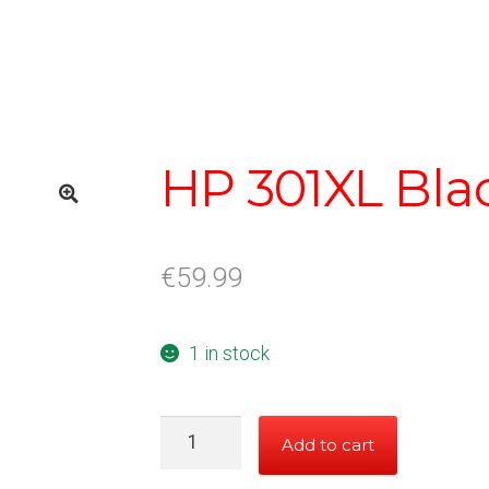
HP 301XL Bla
€
59.99
1 in stock
HP
Add to cart
301XL