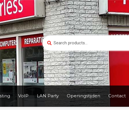
Search
Search
for:
ting
VoIP
LAN Party
Openingstijden
Contact