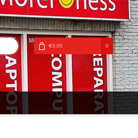
€0.00
0