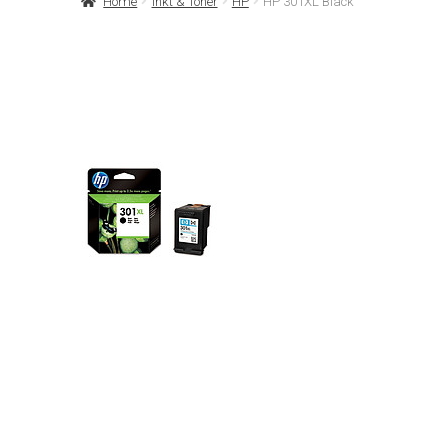
Home
Inkt & Toner
HP
HP 301XL Black