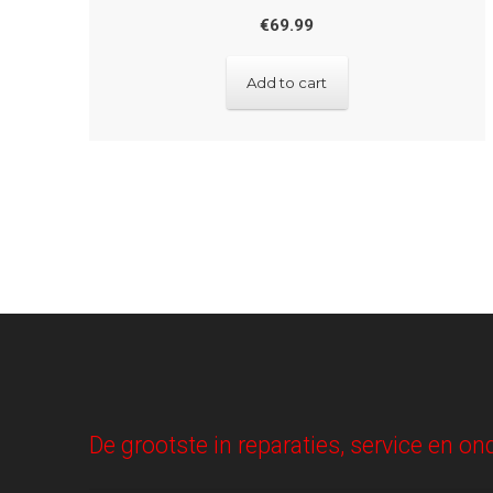
€
69.99
Add to cart
De grootste in reparaties, service en 