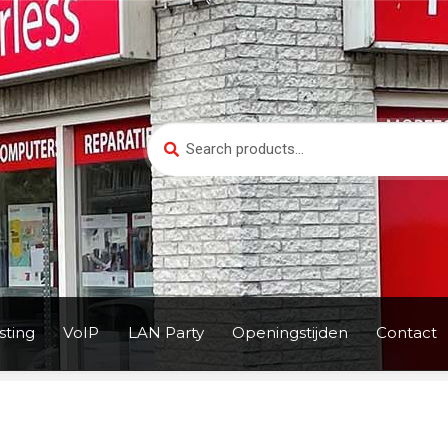
Search
Search
for:
ting
VoIP
LAN Party
Openingstijden
Contact