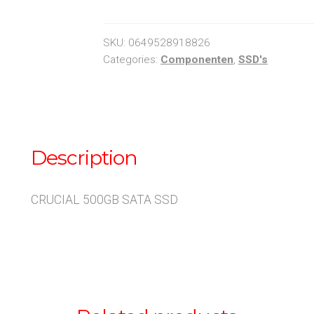
SATA
SSD
quantity
SKU:
0649528918826
Categories:
Componenten
,
SSD's
Description
CRUCIAL 500GB SATA SSD