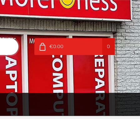
€0.00
0