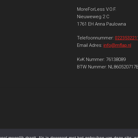
MoreForLess V.O.F.
Nieuweweg 2 C
1761 EH Anna Paulowna
Telefoonnummer:
022353221
Email Adres:
info@mflap.nl
KvK Nummer: 76138089
BTW Nummer: NL860520717
el mogelijk draait. Als je doorgaat met het gebruiken van deze site, g