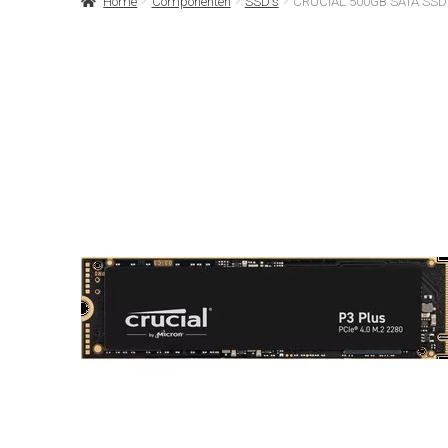
Home
Componenten
SSD's
CRUCIAL 500GB SATA SSD