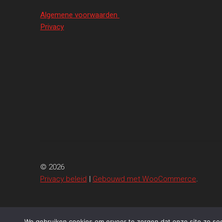
Algemene voorwaarden
Privacy
© 2026
Privacy beleid
Gebouwd met WooCommerce
.
We gebruiken cookies om ervoor te zorgen dat onze site zo soep