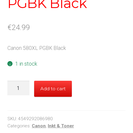
PGBK Black
€
24.99
Canon 580XL PGBK Black
1 in stock
Canon
Add to cart
580XL
PGBK
Black
quantity
SKU:
4549292086980
Categories:
Canon
,
Inkt & Toner