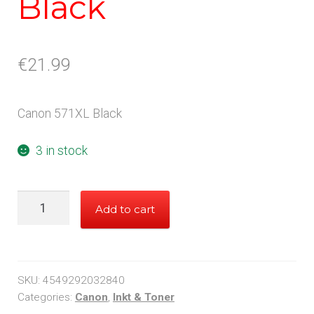
Black
€
21.99
Canon 571XL Black
3 in stock
Canon
Add to cart
571XL
Black
quantity
SKU:
4549292032840
Categories:
Canon
,
Inkt & Toner