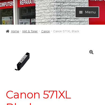
Ga
Ga
Menu
door
naar
naar
de
navigatie
inhoud
Home
Inkt & Toner
Canon
Canon 571XL Black
Canon 571XL