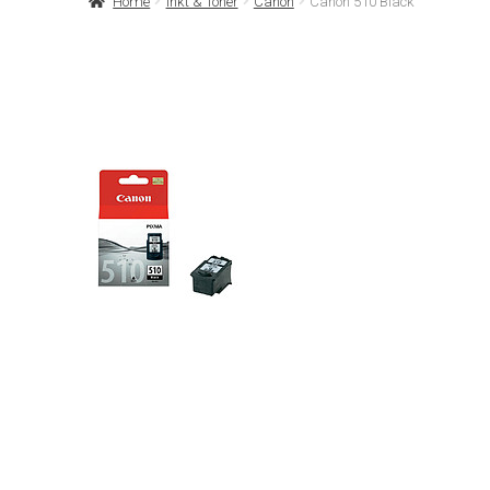
Home
Inkt & Toner
Canon
Canon 510 Black