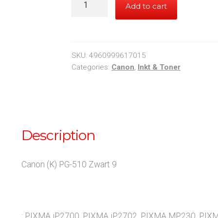
Add to cart
510
Black
quantity
SKU:
4960999617015
Categories:
Canon
,
Inkt & Toner
Description
Canon (K) PG-510 Zwart 9
: PIXMA iP2700, PIXMA iP2702, PIXMA MP230, PI