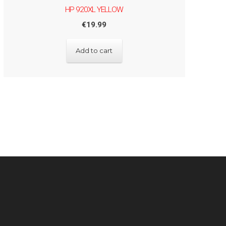
HP 920XL YELLOW
€
19.99
Add to cart