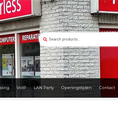
Search
Search
for:
ting
VoIP
LAN Party
Openingstijden
Contact