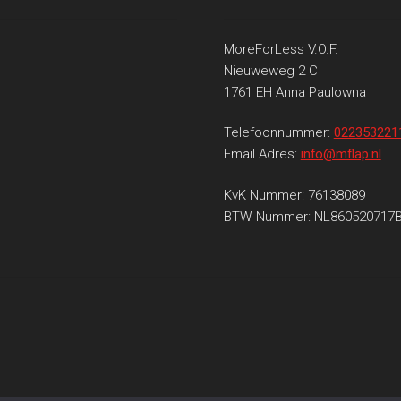
MoreForLess V.O.F.
Nieuweweg 2 C
1761 EH Anna Paulowna
Telefoonnummer:
022353221
Email Adres:
info@mflap.nl
KvK Nummer: 76138089
BTW Nummer: NL860520717