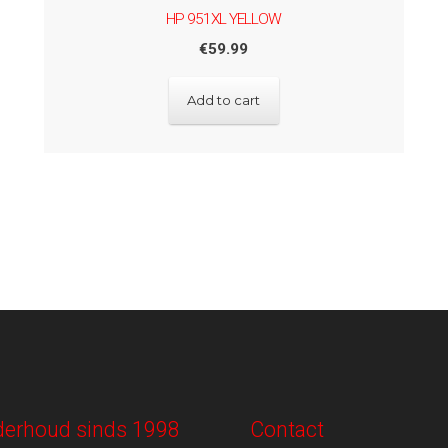
HP 951XL YELLOW
€
59.99
Add to cart
onderhoud sinds 1998
Contact