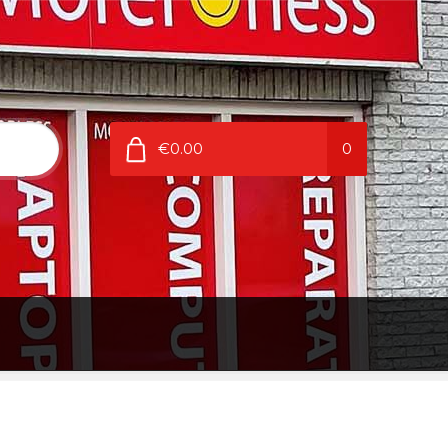
€0.00
0