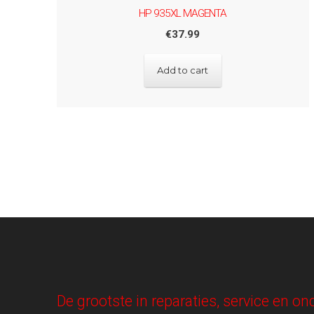
HP 935XL MAGENTA
€
37.99
Add to cart
De grootste in reparaties, service en 