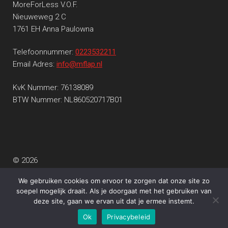
MoreForLess V.O.F.
Nieuweweg 2 C
1761 EH Anna Paulowna
Telefoonnummer:
0223532211
Email Adres:
info@mflap.nl
KvK Nummer: 76138089
BTW Nummer: NL860520717B01
© 2026
Privacy beleid
Gebouwd met WooCommerce
.
We gebruiken cookies om ervoor te zorgen dat onze site zo
soepel mogelijk draait. Als je doorgaat met het gebruiken van
deze site, gaan we ervan uit dat je ermee instemt.
0
Ok
Privacybeleid
Search
Search