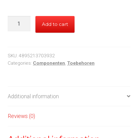
Arctic
Add to cart
Cooling
Pasta
High
Performance
SKU:
4895213703932
quantity
Categories:
Componenten
,
Toebehoren
Additional information
Reviews (0)